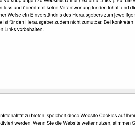
e Verknüpfungen zu Websites Dritter ("externe Links"). Für die v
influss und übernimmt keine Verantwortung für den Inhalt und d
einer Weise ein Einverständnis des Herausgebers zum jeweiligen
te ist für den Herausgeber zudem nicht zumutbar. Bei konkreten
n Links vorbehalten.
ktionalität zu bieten, speichert diese Website Cookies auf Ih
ktiviert werden. Wenn Sie die Website weiter nutzen, stimmen